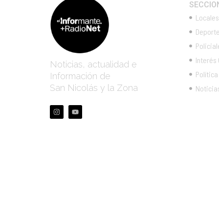
SECCIO
Locales
Deport
Policial
Interés
Noticias, actualidad e
Política
Información de
San Nicolás y la Zona
Noticia