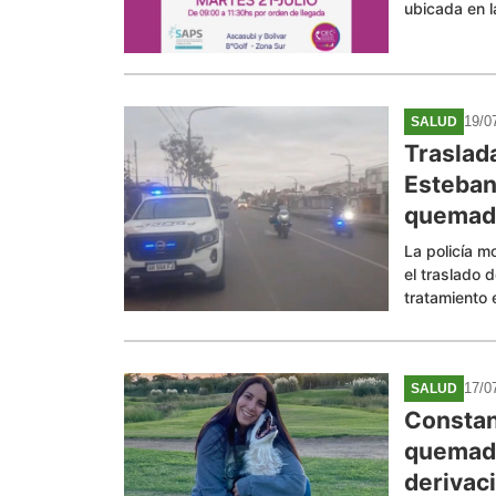
ubicada en l
19/0
SALUD
Traslad
Esteban
quemadu
La policía m
el traslado 
tratamiento 
17/0
SALUD
Constan
quemadu
derivac