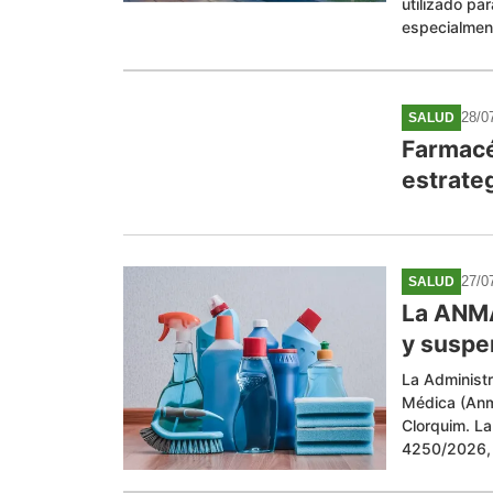
utilizado pa
especialmente
28/0
SALUD
Farmacé
estrate
27/0
SALUD
La ANMA
y suspe
La Administ
Médica (Anma
Clorquim. La
4250/2026, p