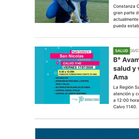
Constanza C
gran parte 
actualmente 
pueda estabi
16/0
SALUD
B° Avam
salud y
Ama
La Región Sa
atención y c
a 12:00 hora
Calvo 1140.