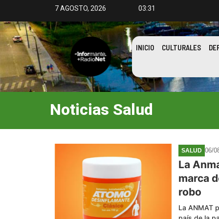
7 AGOSTO, 2026
03:31
INICIO
CULTURALES
DE
Noticias
Salud
06/0
SALUD
La Anma
marca d
robo
La ANMAT pro
país de la p