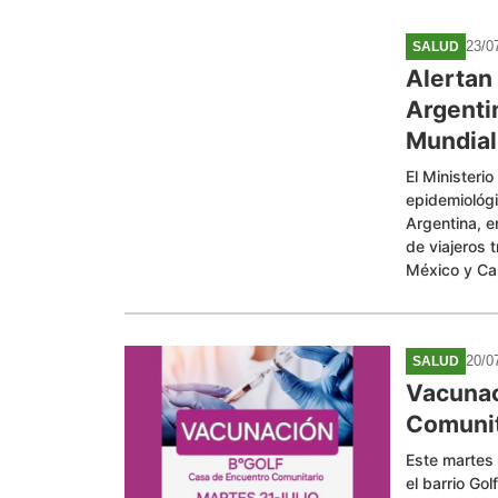
23/0
SALUD
Alertan
Argentin
Mundial
El Ministeri
epidemiológi
Argentina, e
de viajeros 
México y C
20/0
SALUD
Vacunac
Comunit
Este martes 
el barrio Go