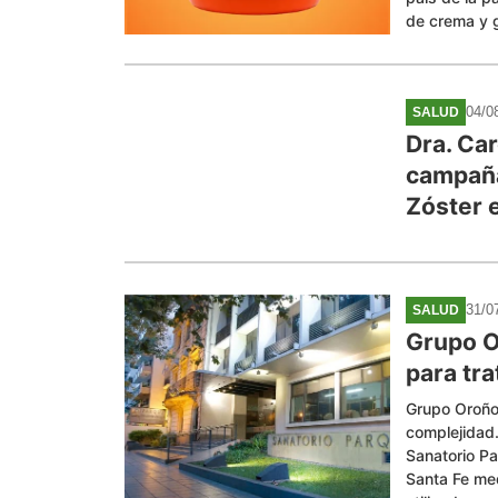
de crema y g
04/0
SALUD
Dra. Car
campaña
Zóster 
31/0
SALUD
Grupo O
para tra
Grupo Oroño 
complejidad.
Sanatorio Pa
Santa Fe med