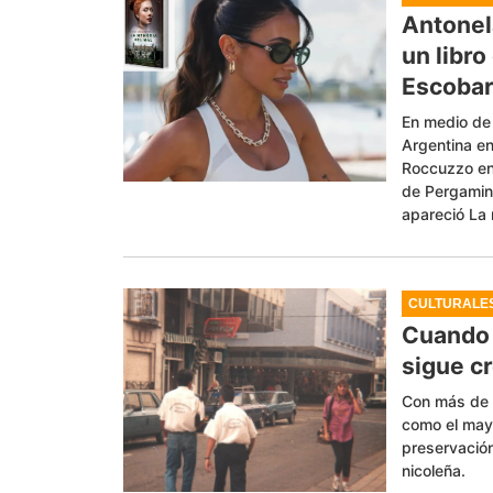
Antonel
un libr
Escoba
En medio de 
Argentina en
Roccuzzo en 
de Pergamino
apareció La
CULTURALE
Cuando 
sigue c
Con más de 2
como el mayo
preservación
nicoleña.