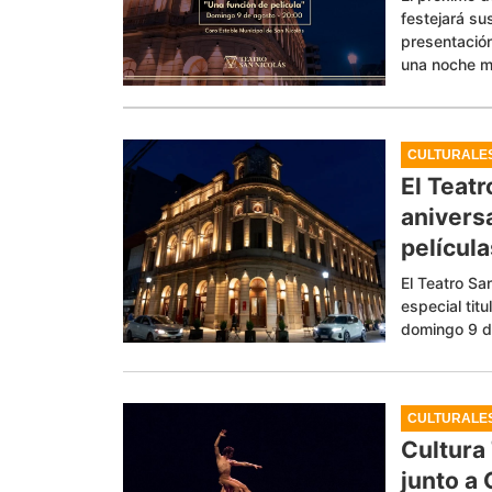
festejará su
presentación
una noche m
CULTURALE
El Teatr
anivers
películ
El Teatro Sa
especial tit
domingo 9 d
CULTURALE
Cultura
junto a