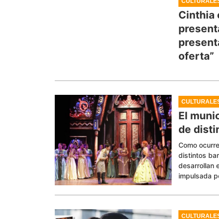
CULTURALE
Cinthia 
present
present
oferta”
CULTURALE
El munic
de dist
Como ocurre 
distintos ba
desarrollan 
impulsada po
CULTURALE