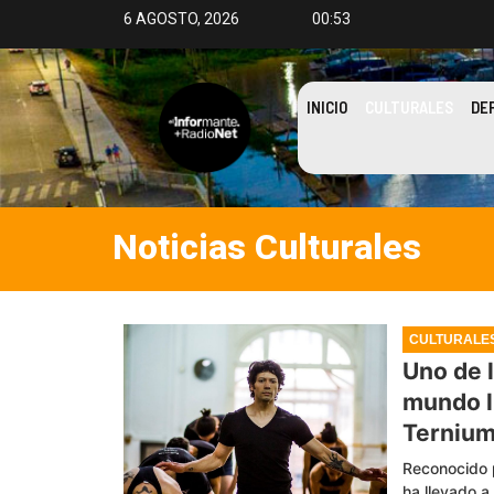
6 AGOSTO, 2026
00:53
INICIO
CULTURALES
DE
Noticias
Culturales
CULTURALE
Uno de 
mundo l
Terniu
Reconocido p
ha llevado 