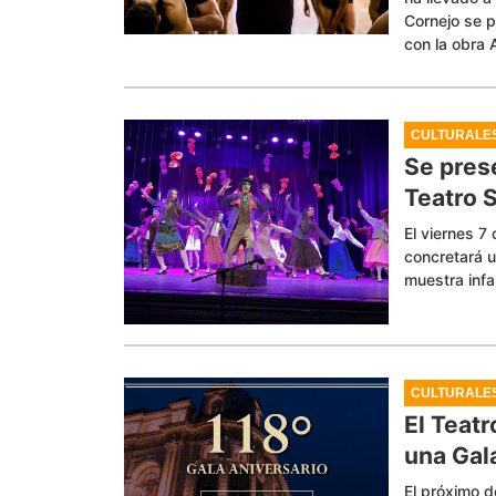
Cornejo se p
con la obra 
CULTURALE
Se pres
Teatro 
El viernes 7
concretará u
muestra infa
CULTURALE
El Teat
una Gal
El próximo d