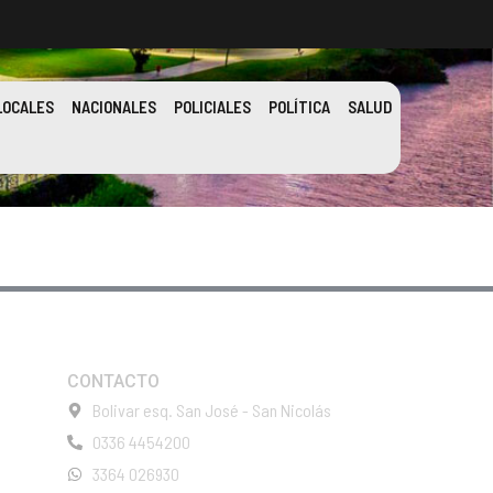
LOCALES
NACIONALES
POLICIALES
POLÍTICA
SALUD
CONTACTO
Bolivar esq. San José - San Nicolás
0336 4454200
3364 026930