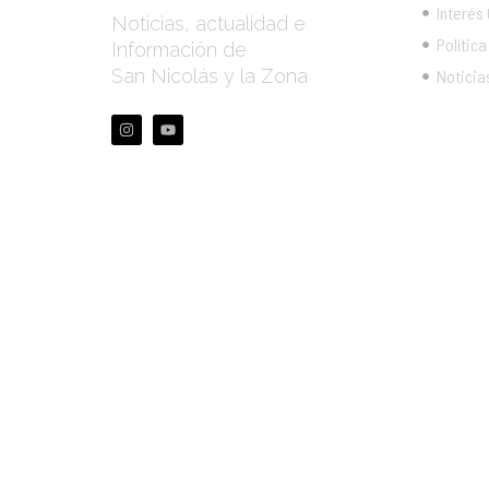
Interés
Noticias, actualidad e
Política
Información de
San Nicolás y la Zona
Noticia