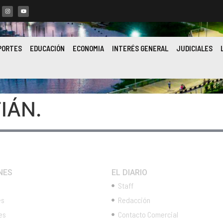
PORTES
EDUCACIÓN
ECONOMIA
INTERÉS GENERAL
JUDICIALES
IÁN.
NES
EL DIARIO
Staff
es
Redacción
es
Contacto Comercial