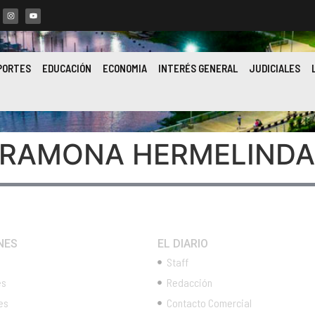
PORTES
EDUCACIÓN
ECONOMIA
INTERÉS GENERAL
JUDICIALES
 RAMONA HERMELINDA
NES
EL DIARIO
Staff
es
Redacción
es
Contacto Comercial