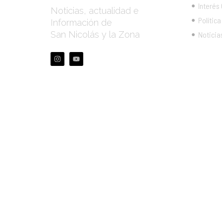
Interés
Noticias, actualidad e
Política
Información de
San Nicolás y la Zona
Noticia