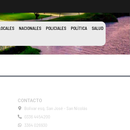
LOCALES
NACIONALES
POLICIALES
POLÍTICA
SALUD
CONTACTO
Bolivar esq. San José - San Nicolás
0336 4454200
3364 026930