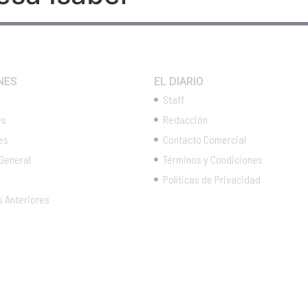
NES
EL DIARIO
Staff
es
Redacción
es
Contacto Comercial
 General
Términos y Condiciones
Políticas de Privacidad
s Anteriores