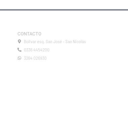
CONTACTO
Bolivar esq. San José - San Nicolás
0336 4454200
3364 026930