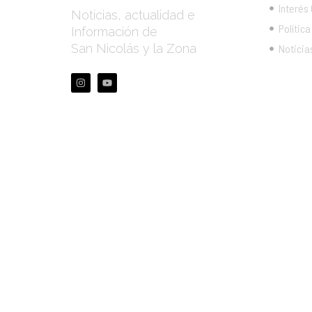
Interés
Noticias, actualidad e
Política
Información de
San Nicolás y la Zona
Noticia