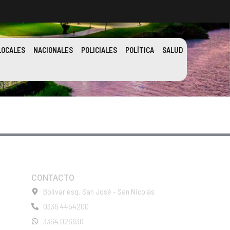
LOCALES
NACIONALES
POLICIALES
POLÍTICA
SALUD
CONTACTO
Bolivar esq. San José - San Nicolás
0336 4454200
3364 026930