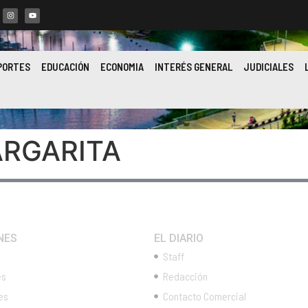
PORTES
EDUCACIÓN
ECONOMIA
INTERÉS GENERAL
JUDICIALES
ARGARITA
NES
EL DIARIO
Staff
es
Redacción
es
Contacto Comercial