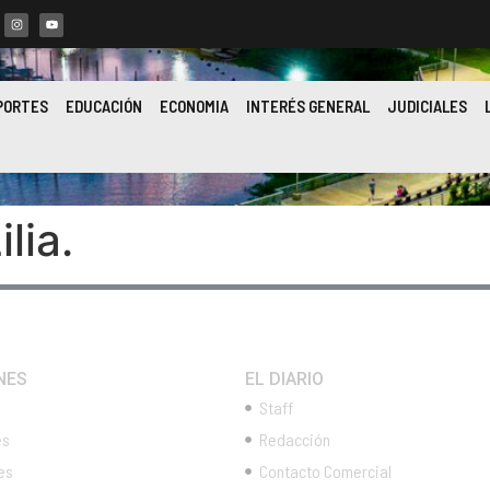
PORTES
EDUCACIÓN
ECONOMIA
INTERÉS GENERAL
JUDICIALES
lia.
NES
EL DIARIO
Staff
es
Redacción
es
Contacto Comercial