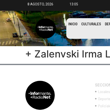
8 AGOSTO, 2026
13:05
INICIO
CULTURALES
DE
+ Zalenvski Irma Li
SECCIO
Locales
Deport
Policial