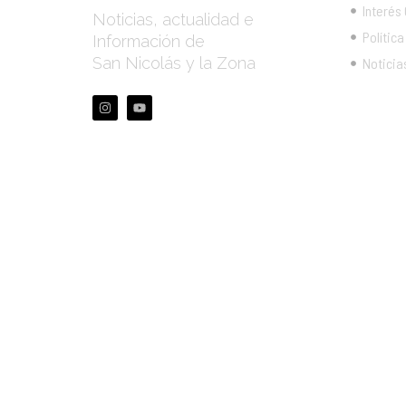
Interés
Noticias, actualidad e
Política
Información de
San Nicolás y la Zona
Noticia