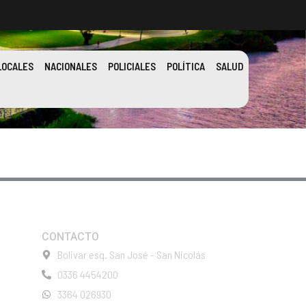
LOCALES
NACIONALES
POLICIALES
POLÍTICA
SALUD
CONTACTO
Bolivar esq. San José - San Nicolás
0336 4454200
3364 026930