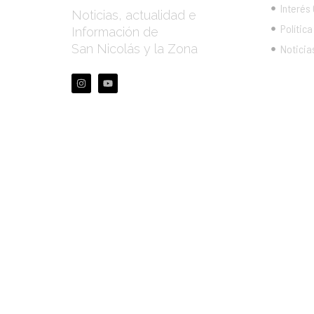
Interés
Noticias, actualidad e
Política
Información de
San Nicolás y la Zona
Noticia