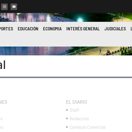
PORTES
EDUCACIÓN
ECONOMIA
INTERÉS GENERAL
JUDICIALES
al
NES
EL DIARIO
Staff
es
Redacción
es
Contacto Comercial