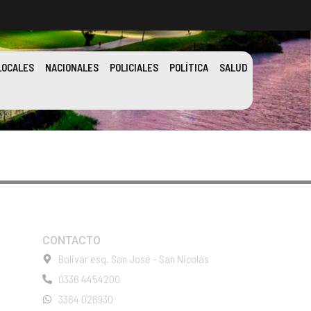
LOCALES
NACIONALES
POLICIALES
POLÍTICA
SALUD
CONTACTO
Bolivar esq. San José - San Nicolás
0336 4454200
3364 026930