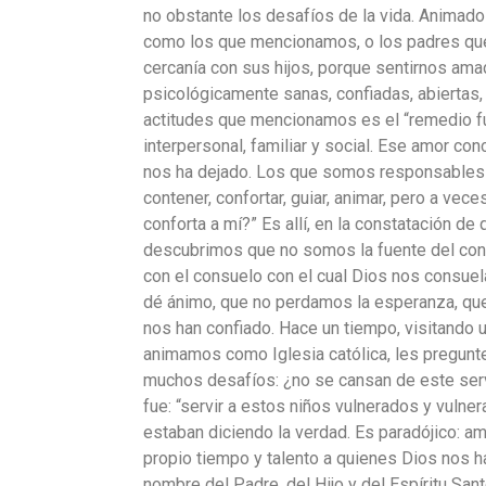
no obstante los desafíos de la vida. Animado
como los que mencionamos, o los padres que
cercanía con sus hijos, porque sentirnos am
psicológicamente sanas, confiadas, abiertas,
actitudes que mencionamos es el “remedio fu
interpersonal, familiar y social. Ese amor con
nos ha dejado. Los que somos responsables
contener, confortar, guiar, animar, pero a v
conforta a mí?” Es allí, en la constatación 
descubrimos que no somos la fuente del con
con el consuelo con el cual Dios nos consuel
dé ánimo, que no perdamos la esperanza, qu
nos han confiado. Hace un tiempo, visitando u
animamos como Iglesia católica, les pregunte
muchos desafíos: ¿no se cansan de este ser
fue: “servir a estos niños vulnerados y vulne
estaban diciendo la verdad. Es paradójico: a
propio tiempo y talento a quienes Dios nos ha
nombre del Padre, del Hijo y del Espíritu San