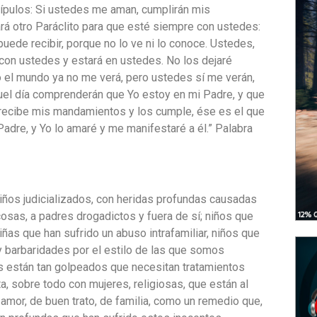
scípulos: Si ustedes me aman, cumplirán mis
ará otro Paráclito para que esté siempre con ustedes:
puede recibir, porque no lo ve ni lo conoce. Ustedes,
con ustedes y estará en ustedes. No los dejaré
o el mundo ya no me verá, pero ustedes sí me verán,
quel día comprenderán que Yo estoy en mi Padre, y que
 recibe mis mandamientos y los cumple, ése es el que
dre, y Yo lo amaré y me manifestaré a él.” Palabra
niños judicializados, con heridas profundas causadas
 cosas, a padres drogadictos y fuera de sí; niños que
iñas que han sufrido un abuso intrafamiliar, niños que
 barbaridades por el estilo de las que somos
 están tan golpeados que necesitan tratamientos
ta, sobre todo con mujeres, religiosas, que están al
amor, de buen trato, de familia, como un remedio que,