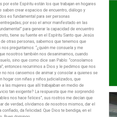
s por este Espíritu están los que trabajan en hogares
 saben crear espacios de encuentro, diálogo y
ados es fundamental para ser personas
 entregadas; por eso el amor manifestado en las
ndamental” para generar la capacidad de encuentro
creto, tiene su fuente en el Espíritu Santo que Jesús
 de otras personas, sabemos que tenemos que
eces nos preguntamos: “¿quién me consuela y me
de que nosotros también nos desanimamos, cuando
suelo, sino que como dice san Pablo: “consolamos
a”; entonces recurrimos a Dios y le pedimos que nos
e no nos cansemos de animar y consolar a quienes se
n hogar con niñas y niños judicializados, que
 a las mujeres que allí trabajaban en medio de
vicio tan exigente? La respuesta que me sorprendió
rables nos hace felices”, sus rostros me decían que
mar de verdad, olvidarnos de nosotros mismos, dar el
 confiado, da felicidad. Que Dios te bendiga, en el
to. Buen domingo.