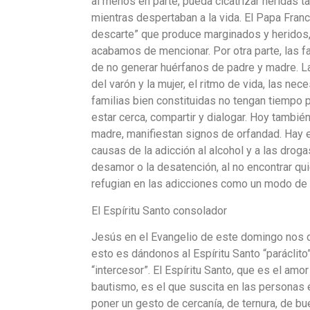
al menos en parte, pueda cicatrizar heridas 
mientras despertaban a la vida. El Papa Franc
descarte” que produce marginados y heridos,
acabamos de mencionar. Por otra parte, las f
de no generar huérfanos de padre y madre. L
del varón y la mujer, el ritmo de vida, las 
familias bien constituidas no tengan tiempo pa
estar cerca, compartir y dialogar. Hoy tambié
madre, manifiestan signos de orfandad. Hay e
causas de la adicción al alcohol y a las drog
desamor o la desatención, al no encontrar qu
refugian en las adicciones como un modo de 
El Espíritu Santo consolador
Jesús en el Evangelio de este domingo nos di
esto es dándonos al Espíritu Santo “paráclito”
“intercesor”. El Espíritu Santo, que es el a
bautismo, es el que suscita en las personas e
poner un gesto de cercanía, de ternura, de bu