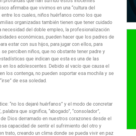
tan profundas que han sufrido estos inocentes
isco afirmaba que vivimos en una “cultura del
 entre los cuales, niños huérfanos como los que
amilias organizadas también tienen que tener cuidado
a necesidad del doble empleo, la profesionalización
necesidades económicas, pueden hacer que los padres de
ra estar con sus hijos, para jugar con ellos, para
n se perciben niños, que no obstante tener padre y
stadísticas que indican que esta es una de las
as en los adolescentes. Debido al vacío que causa el
ien los contenga, no pueden soportar esa mochila y se
“irse” de esa soledad.
ce: “no los dejaré huérfanos” y el modo de concretar
, palabra que significa, “abogado”, “consolador”,
mor de Dios derramado en nuestros corazones desde el
sa capacidad de sentir el sufrimiento del otro y
en trato, creando un clima donde se pueda vivir en paz