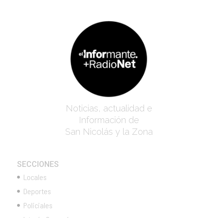
Noticias, actualidad e
Información de
San Nicolás y la Zona
SECCIONES
Locales
Deportes
Policiales