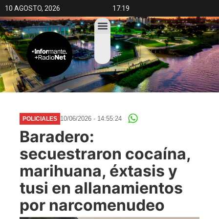
10 AGOSTO, 2026
17:19
10/06/2026 - 14:55:24
POLICIALES
Baradero:
secuestraron cocaína,
marihuana, éxtasis y
tusi en allanamientos
por narcomenudeo