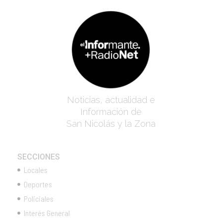
Noticias, actualidad e
Información de
San Nicolás y la Zona
SECCIONES
Locales
Deportes
Policiales
Interés General