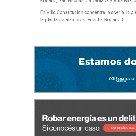
Rosario, San Nicolás, La Tablada y Villa Merc
En Villa Constitución concentra la acería, la 
la planta de alambres. Fuente: Rosario3