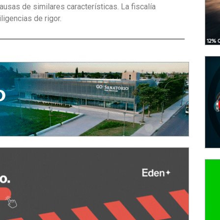
usas de similares características. La fiscalía
ligencias de rigor.