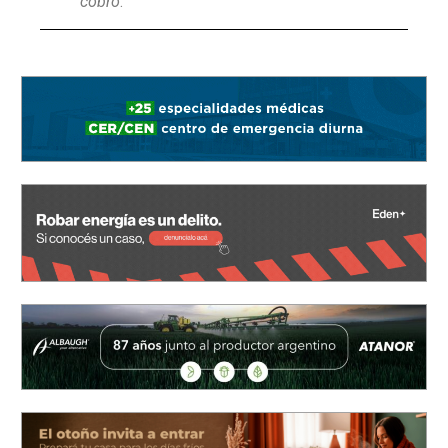
cobro
.