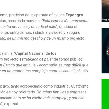
omo, participó de la apertura oficial de
Expoagro
ntas, recorrió la muestra.
“Esta exposición representa
estra provincia y de todo el país”
, destacó el
iones entre campo, industria y ciudad y aseguró
dad, de un mismo desafío y de un mismo proyecto
da en la
“Capital Nacional de los
un proyecto estratégico de país”
de forma público-
un Estado que articule y acompañe, es muy difícil que
re en un mundo tan complejo como el actual”
, añadió
tivo, tanto agropecuario como industrial, Cuattromo
ón es hoy prioritario.
“Muchas familias y empresas
inanciamiento se ha vuelto más complejo, y por eso
s”
, expresó.