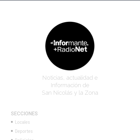
Noticias, actualidad e
Información de
San Nicolás y la Zona
SECCIONES
Locales
Deportes
Policiales