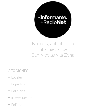
Noticias, actualidad e
Información de
San Nicolás y la Zona
SECCIONES
Locales
Deportes
Policiales
Interés General
Política