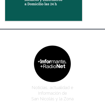
Noticias, actualidad e
Información de
San Nicolás y la Zona