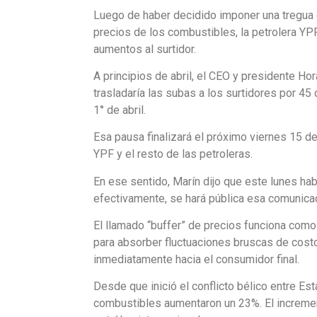
Luego de haber decidido imponer una tregua d
precios de los combustibles, la petrolera YPF
aumentos al surtidor.
A principios de abril, el CEO y presidente Ho
trasladaría las subas a los surtidores por 45
1° de abril.
Esa pausa finalizará el próximo viernes 15 d
YPF y el resto de las petroleras.
En ese sentido, Marín dijo que este lunes habr
efectivamente, se hará pública esa comunica
El llamado “buffer” de precios funciona como
para absorber fluctuaciones bruscas de costos
inmediatamente hacia el consumidor final.
Desde que inició el conflicto bélico entre Est
combustibles aumentaron un 23%. El incremen