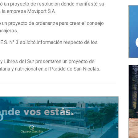
tó un proyecto de resolución donde manifestó su
e la empresa Moviport S.A.
ó un proyecto de ordenanza para crear el consejo
asajeros.
.E.S. N° 3 solicitó información respecto de los
 y Libres del Sur presentaron un proyecto de
aria y nutricional en el Partido de San Nicolás.