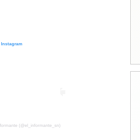
n Instagram
informante (@el_informante_sn)