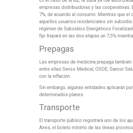
En el caso de la luz, la suba ya fue autoriza
empresas distribuidoras y las cooperativas. 
7%, de acuerdo al consumo. Mientras que el c
aquellos usuarios residenciales sin subsidio
régimen de Subsidios Energéticos Focalizados
fijo trepará en las dos etapas un 7,5% mientra
Prepagas
Las empresas de medicina prepaga también a
entre ellas Swiss Medical, OSDE, Sancor Salu
con la inflación.
Sin embargo, algunas entidades aplicarán por
determinados planes.
Transporte
El transporte público registrará uno de los aj
Aires, el boleto mínimo de las líneas provin