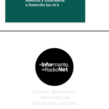
Noticias, actualidad e
Información de
San Nicolás y la Zona