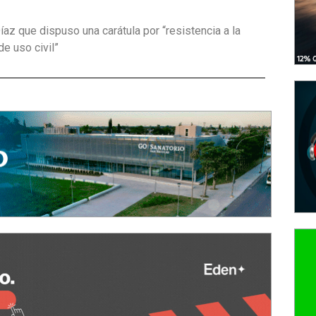
íaz que dispuso una carátula por “resistencia a la
de uso civil”