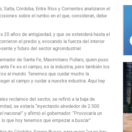
 Salta, Córdoba, Entre Ríos y Corrientes analizaron el
ecisiones sobre el rumbo en el que, consideran, debe
us 20 años de antigüedad, y que se extenderá hasta el
orrieron el predio y, evocando la fuerza del interior
sente y futuro del sector agroindustrial.
ernador de Santa Fe, Maximiliano Pullaro, quien puso
Santa Fe es el campo, es la industria, pero también los
azos al mundo. Tenemos que cuidar mucho la
eger al campo y cuidar a nuestra industria. Aquí hay
ales reclamos del sector, se refirió a la baja de
 mitad, se estaría “inyectando alrededor de 2.500
l nacional” y afirmó el gobernador: “Provocaría un
es lo que hoy tenemos que empezar a buscar”.
tria de Córdoba, Sergio Busso, para quien “ya no hay