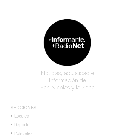
Noticias, actualidad e
Información de
San Nicolás y la Zona
SECCIONES
Locales
Deportes
Policiales