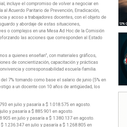
al, incluye el compromiso de volver a negociar en
 al Acuerdo Paritario de Prevención, Erradicación,
cia y acoso a trabajadores docentes
, con el objeto de
esguardo y abordaje de estas situaciones,
raves o complejos en una Mesa Ad Hoc de la Comisión
 reforzando las acciones que corresponden al Estado
mos a quienes enseñan”, con materiales gráficos,
ciones de concientización, capacitación y prácticas
onvivencia y corresponsabilidad escuela-familia.
o del 7% tomando como base el salario de junio (5% en
estigo a un docente con 10 años de antigüedad, los
93 en julio y pasaría a $ 1.018.575 en agosto.
julio y pasaría a $ 885.901 en agosto.
48.905 en julio y pasaría a $ 1.380.137 en agosto.
$ 1.236.347 en julio y pasaría a $ 1.268.805 en