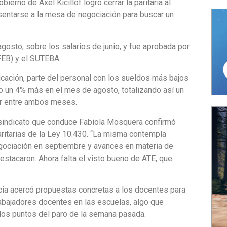
bierno de Axel Kicillof logró cerrar la paritaria al
entarse a la mesa de negociación para buscar un
 agosto
, sobre los salarios de junio, y fue aprobada por
EB) y el SUTEBA.
ucación, parte del personal con los sueldos más bajos
do un 4% más en el mes de agosto, totalizando así un
r entre ambos meses.
 sindicato que conduce
Fabiola Mosquera
confirmó
ritarias
de la
Ley 10.430
. “La misma contempla
negociación en septiembre y avances en materia de
 destacaron. Ahora falta el visto bueno de ATE, que
incia acercó propuestas concretas a los docentes para
trabajadores docentes en las escuelas, algo que
 los puntos del paro de la semana pasada.