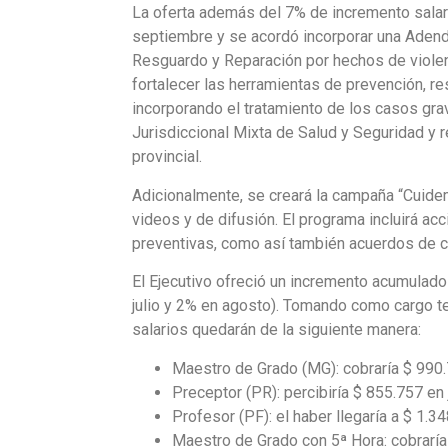
La oferta además del 7% de incremento salari
septiembre y
se acordó incorporar una Adenda
Resguardo y Reparación por hechos de violen
fortalecer las herramientas de prevención, r
incorporando el tratamiento de los casos g
Jurisdiccional Mixta de Salud y Seguridad y
provincial.
Adicionalmente,
se creará la campaña “Cuide
videos y de difusión
. El programa incluirá ac
preventivas, como así también acuerdos de c
El Ejecutivo ofreció un incremento acumulad
julio y 2% en agosto). Tomando como cargo t
salarios quedarán de la siguiente manera:
Maestro de Grado (MG): cobraría $ 990.7
Preceptor (PR): percibiría $ 855.757 en 
Profesor (PF): el haber llegaría a $ 1.3
Maestro de Grado con 5ª Hora: cobraría 