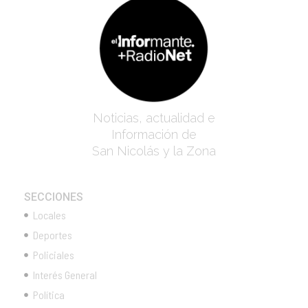
Noticias, actualidad e
Información de
San Nicolás y la Zona
SECCIONES
Locales
Deportes
Policiales
Interés General
Política