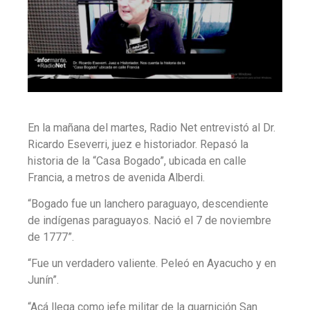
En la mañana del martes, Radio Net entrevistó al Dr.
Ricardo Eseverri, juez e historiador. Repasó la
historia de la “Casa Bogado”, ubicada en calle
Francia, a metros de avenida Alberdi.
“Bogado fue un lanchero paraguayo, descendiente
de indígenas paraguayos. Nació el 7 de noviembre
de 1777”.
“Fue un verdadero valiente. Peleó en Ayacucho y en
Junín”.
“Acá llega como jefe militar de la guarnición San