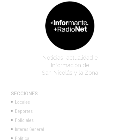
Noticias, actualidad e
Información de
San Nicolás y la Zona
SECCIONES
Locales
Deportes
Policiales
Interés General
Política