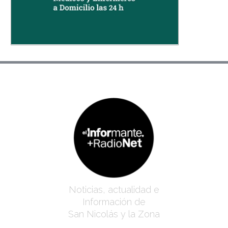
Noticias, actualidad e
Información de
San Nicolás y la Zona