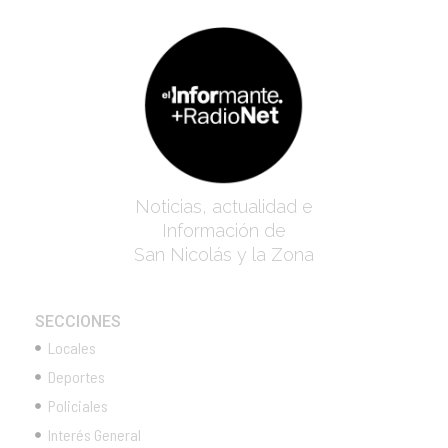
Noticias, actualidad e
Información de
San Nicolás y la Zona
SECCIONES
Locales
Deportes
Policiales
Interés General