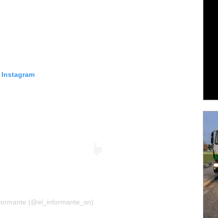
n Instagram
nformante (@el_informante_sn)