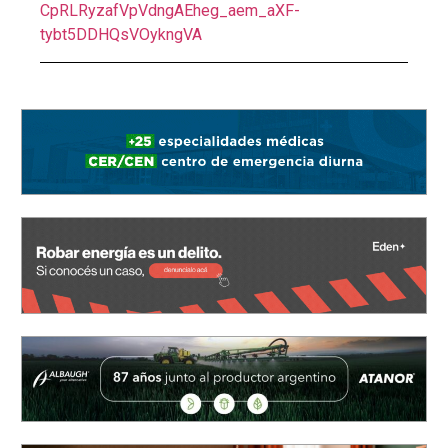
CpRLRyzafVpVdngAEheg_aem_aXF-
tybt5DDHQsVOykngVA