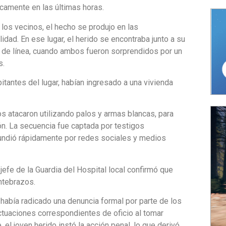
icamente en las últimas horas.
 los vecinos, el hecho se produjo en las
lidad. En ese lugar, el herido se encontraba junto a su
o de línea, cuando ambos fueron sorprendidos por un
s.
itantes del lugar, habían ingresado a una vivienda
los atacaron utilizando palos y armas blancas, para
ión. La secuencia fue captada por testigos
fundió rápidamente por redes sociales y medios
jefe de la Guardia del Hospital local confirmó que
antebrazos.
se había radicado una denuncia formal por parte de los
 actuaciones correspondientes de oficio al tomar
el joven herido instó la acción penal, lo que derivó