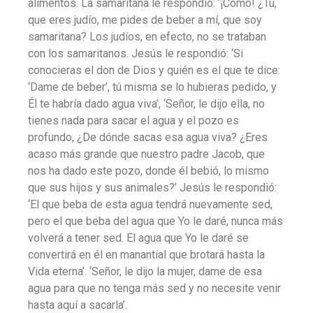
alimentos. La samaritana le respondió: ‘¡Cómo! ¿Tú,
que eres judío, me pides de beber a mí, que soy
samaritana? Los judíos, en efecto, no se trataban
con los samaritanos. Jesús le respondió: ‘Si
conocieras el don de Dios y quién es el que te dice:
‘Dame de beber’, tú misma se lo hubieras pedido, y
Él te habría dado agua viva’, ‘Señor, le dijo ella, no
tienes nada para sacar el agua y el pozo es
profundo, ¿De dónde sacas esa agua viva? ¿Eres
acaso más grande que nuestro padre Jacob, que
nos ha dado este pozo, donde él bebió, lo mismo
que sus hijos y sus animales?’ Jesús le respondió:
‘El que beba de esta agua tendrá nuevamente sed,
pero el que beba del agua que Yo le daré, nunca más
volverá a tener sed. El agua que Yo le daré se
convertirá en él en manantial que brotará hasta la
Vida eterna’. ‘Señor, le dijo la mujer, dame de esa
agua para que no tenga más sed y no necesite venir
hasta aquí a sacarla’.