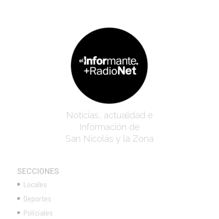
Noticias, actualidad e
Información de
San Nicolás y la Zona
SECCIONES
Locales
Deportes
Policiales