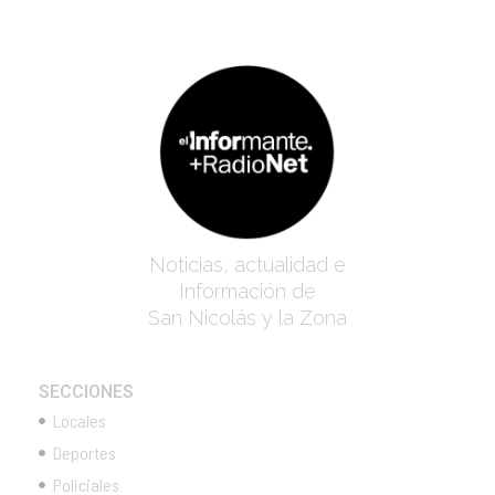
Noticias, actualidad e
Información de
San Nicolás y la Zona
SECCIONES
Locales
Deportes
Policiales