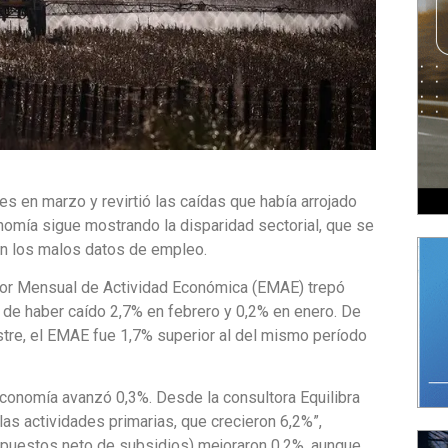
s en marzo y revirtió las caídas que había arrojado
onomía sigue mostrando la disparidad sectorial, que se
a en los malos datos de empleo.
or Mensual de Actividad Económica (
EMAE
)
trepó
 de haber caído 2,7% en febrero y 0,2% en enero. De
stre, el EMAE fue 1,7% superior al del mismo período
 economía avanzó 0,3%
. Desde la consultora Equilibra
 las actividades primarias, que crecieron 6,2%”
,
mpuestos neto de subsidios) mejoraron 0,2%, aunque