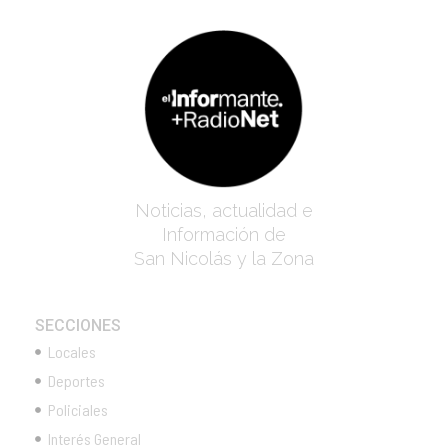
Noticias, actualidad e
Información de
San Nicolás y la Zona
SECCIONES
Locales
Deportes
Policiales
Interés General