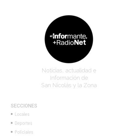
Noticias, actualidad e
Información de
San Nicolás y la Zona
SECCIONES
Locales
Deportes
Policiales