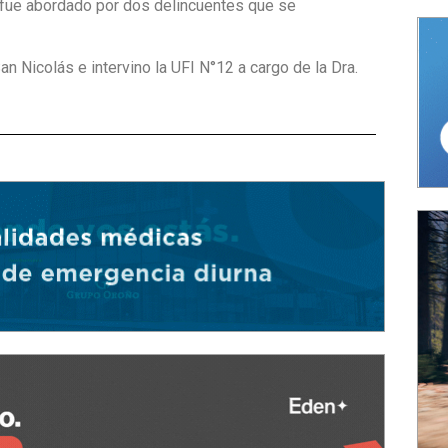
e fue abordado por dos delincuentes que se
n Nicolás e intervino la UFI N°12 a cargo de la Dra.