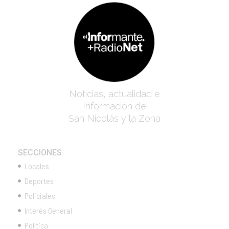
Noticias, actualidad e
Información de
San Nicolás y la Zona
SECCIONES
Locales
Deportes
Policiales
Interés General
Política