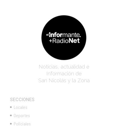
Noticias, actualidad e
Información de
San Nicolás y la Zona
SECCIONES
Locales
Deportes
Policiales