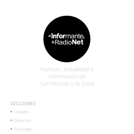
Noticias, actualidad e
Información de
San Nicolás y la Zona
SECCIONES
Locales
Deportes
Policiales