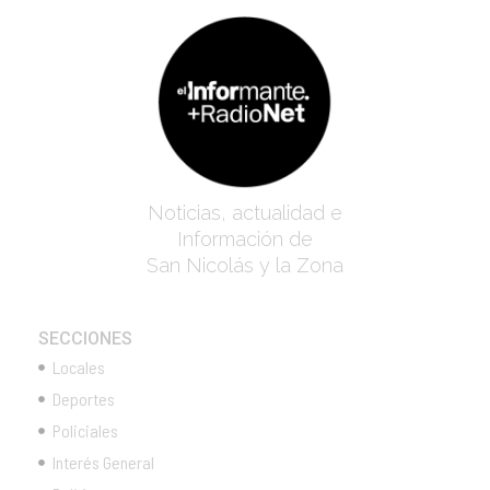
Noticias, actualidad e
Información de
San Nicolás y la Zona
SECCIONES
Locales
Deportes
Policiales
Interés General