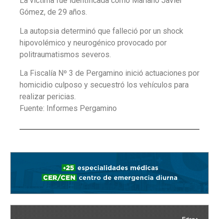
La víctima fue identificada como Mariano Javier
Gómez, de 29 años.
La autopsia determinó que falleció por un shock
hipovolémico y neurogénico provocado por
politraumatismos severos.
La Fiscalía Nº 3 de Pergamino inició actuaciones por
homicidio culposo y secuestró los vehículos para
realizar pericias.
Fuente: Informes Pergamino