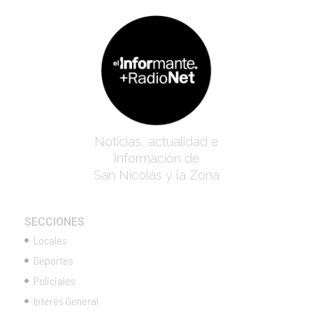
Noticias, actualidad e
Información de
San Nicolás y la Zona
SECCIONES
Locales
Deportes
Policiales
Interés General